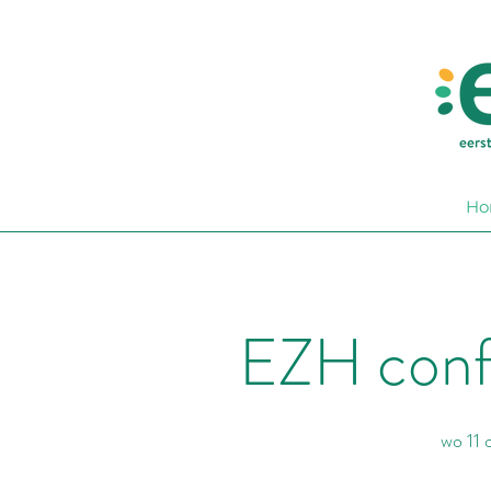
Ho
EZH conf
wo 11 