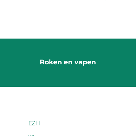
Roken en vapen
EZH