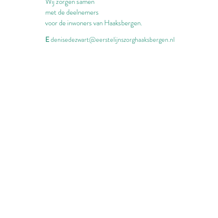
Wij zorgen samen
met de deelnemers
voor de inwoners van Haaksbergen.
E
denisedezwart@eerstelijnszorghaaksbergen.nl