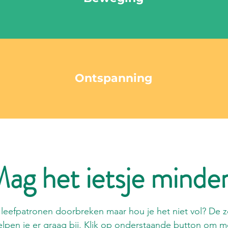
Ontspanning
ag het ietsje minde
leefpatronen doorbreken maar hou je het niet vol? De 
helpen je er graag bij. Klik op onderstaande button om me