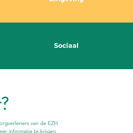
S
ociaal
r?
zorgverleners van de EZH
er informatie te krijgen