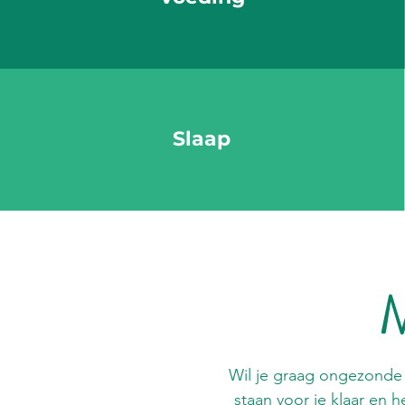
Slaap
M
Wil je graag ongezonde 
staan voor je klaar en 