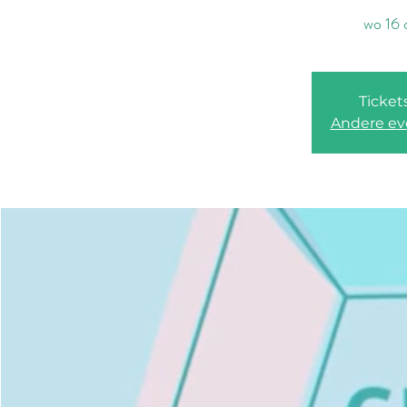
wo 16 
Ticket
Andere ev