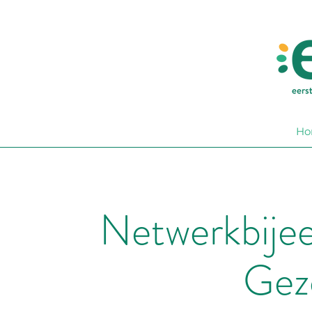
Ho
Netwerkbije
Gez