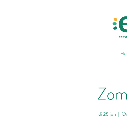
Ho
Zom
di 28 jun
  |  
On