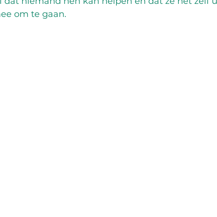
 dat niemand hen kan helpen en dat ze het zelf u
ee om te gaan. 