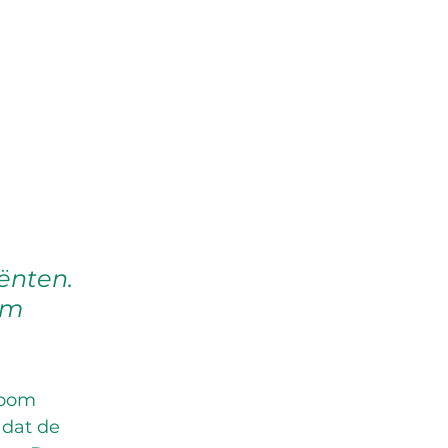
ënten. 
rm 
room 
dat de 