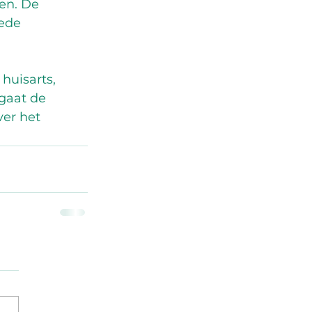
en. De 
ede 
uisarts, 
gaat de 
ver het 