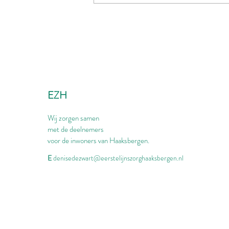
EZH
Wij zorgen samen
met de deelnemers
voor de inwoners van Haaksbergen.
E
denisedezwart@eerstelijnszorghaaksbergen.nl