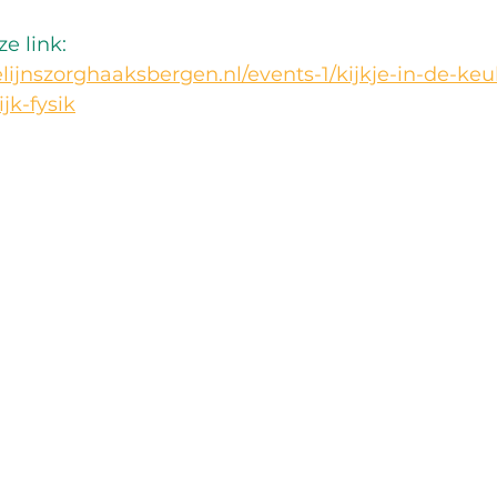
e link: 
lijnszorghaaksbergen.nl/events-1/kijkje-in-de-keu
jk-fysik