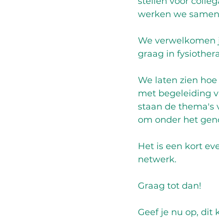
stellen voor colle
werken we samen 
We verwelkomen je 
graag in fysiother
We laten zien hoe
met begeleiding va
staan de thema's vi
om onder het geno
Het is een kort ev
netwerk. 
Graag tot dan!
Geef je nu op, dit