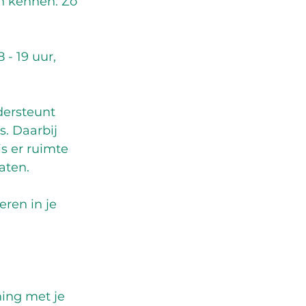
en kennen. Zo 
- 19 uur, 
ersteunt 
. Daarbij 
is er ruimte 
aten.
eren in je 
ing met je 