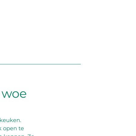
p woe
keuken.  
k open te 