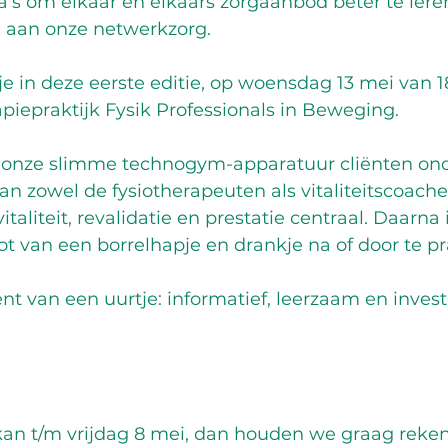
ga's om elkaar en elkaars zorgaanbod beter te ler
aan onze netwerkzorg.   
in deze eerste editie, op woensdag 13 mei van 18 
apiepraktijk Fysik Professionals in Beweging.
 onze slimme technogym-apparatuur cliënten ond
n zowel de fysiotherapeuten als vitaliteitscoaches
taliteit, revalidatie en prestatie centraal. Daarna 
t van een borrelhapje en drankje na of door te pr
ent van een uurtje: informatief, leerzaam en invest
 kan t/m vrijdag 8 mei, dan houden we graag reken