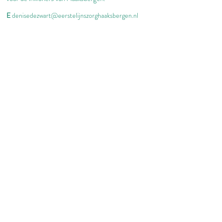
E
denisedezwart@eerstelijnszorghaaksbergen.nl