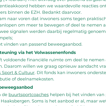
ventieakkoord hebben we waardevolle reacties on
ners binnen de EZH. Bedankt daarvoor. 
wam naar voren dat inwoners soms tegen praktisc
nlopen om meer te bewegen of deel te nemen a
. Twee signalen werden daarbij regelmatig genoem
mpels;
et vinden van passend beweegaanbod.
steuning via het Volwassenenfonds
ft voldoende financiële ruimte om deel te nemen a
n. Daarom willen we graag opnieuw aandacht vra
 Sport & Cultuu
r
. Dit fonds kan inwoners onderste
ibutie of deelnamekosten.
d beweegaanbod
 de 
buurtsportcoaches
 helpen bij het vinden van
Haaksbergen. Soms is het aanbod er al, maar we