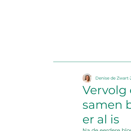
Denise de Zwart
Vervolg
samen b
er al is
Na de eerdere blo