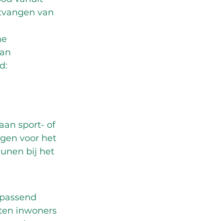
tvangen van 
he 
an 
d:
an sport- of 
gen voor het 
unen bij het 
 passend 
ten inwoners 