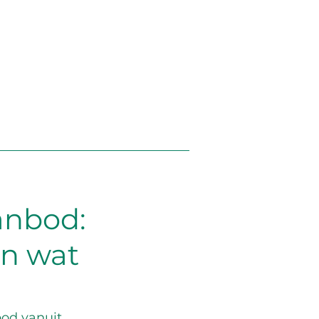
anbod:
n wat
od vanuit 