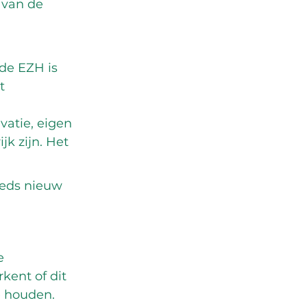
 van de 
de EZH is 
t 
atie, eigen 
k zijn. Het 
eeds nieuw 
e 
ent of dit 
e houden.