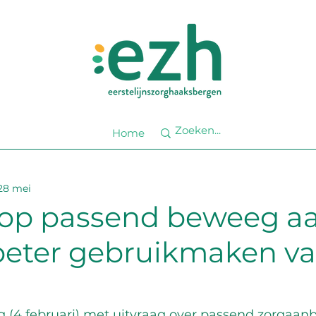
Home
28 mei
 op passend beweeg a
eter gebruikmaken va
g (4 februari) met uitvraag over passend zorgaanb