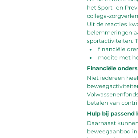
het Sport- en Pre
collega-zorgverle
Uit de reacties k
belemmeringen aa
sportactiviteiten
financiële dre
moeite met h
Financiële onder
Niet iedereen hee
beweegactiviteite
Volwassenenfonds
betalen van contr
Hulp bij passen
Daarnaast kunnen
beweegaanbod in 