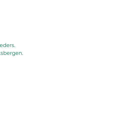
eders.
ksbergen.