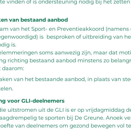
te vinden of is ondersteuning nodig bij het zetten
en van bestaand aanbod
am van het Sport- en Preventieakkoord (namens 
genwoordigd) is  besproken of uitbreiding van he
ig is. 
belemmeringen soms aanwezig zijn, maar dat motiv
ng richting bestaand aanbod minstens zo belangrij
t daarom:
ken van het bestaande aanbod, in plaats van st
elen.
ng voor GLI-deelnemers
e uitstromen uit de GLI is er op vrijdagmiddag d
aagdrempelig te sporten bij De Greune. Anoek verk
ehoefte van deelnemers om gezond bewegen vol t