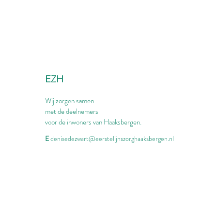
EZH
Wij zorgen samen
met de deelnemers
voor de inwoners van Haaksbergen.
E
denisedezwart@eerstelijnszorghaaksbergen.nl