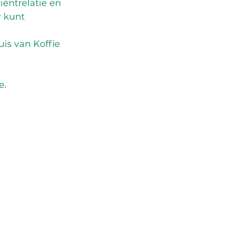
iëntrelatie en 
 kunt 
is van Koffie 
. 