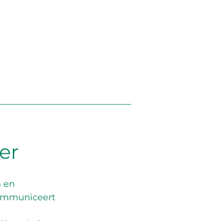
er
 en 
communiceert 