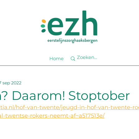
Home
7 sep 2022
 Daarom! Stoptober
tia.nl/hof-van-twente/jeugd-in-hof-van-twente-ro
l-twentse-rokers-neemt-af~a517513e/