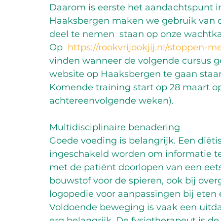
Daarom is eerste het aandachtspunt i
Haaksbergen maken we gebruik van de
deel te nemen  staan op onze wachtk
Op  
https://rookvrijookjij.nl/stoppen
vinden wanneer de volgende cursus ge
website op Haaksbergen te gaan staan i
Komende training start op 28 maart op
achtereenvolgende weken).
Multidisciplinaire benadering
Goede voeding is belangrijk. Een diëti
ingeschakeld worden om informatie t
met de patiënt doorlopen van een eet
bouwstof voor de spieren, ook bij over
logopedie voor aanpassingen bij eten 
Voldoende beweging is vaak een uitda
erg belangrijk. De fysiotherapeut is