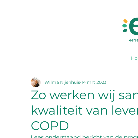
Ho
Wilma Nijenhuis
14 mrt 2023
Zo werken wij s
kwaliteit van leve
COPD
Lees onderstaand bericht van de p