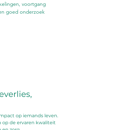
kkelingen, voortgang
e een goed onderzoek
verlies,
 impact op iemands leven.
n op de ervaren kwaliteit
en zorg...