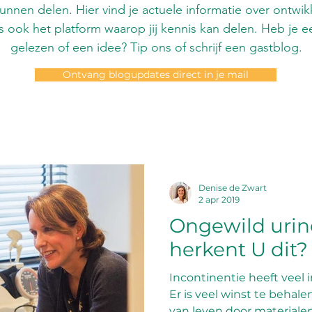
nnen delen. Hier vind je actuele informatie over ontwi
t is ook het platform waarop jij kennis kan delen. Heb j
gelezen of een idee? Tip ons of schrijf een gastblog.
Ontvang blogupdates direct in je mail
Denise de Zwart
2 apr 2019
Ongewild urine
herkent U dit?
Incontinentie heeft veel
Er is veel winst te behale
van leven door materialen 